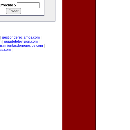
Ofrecido $
|
gestiondereclamos.com
|
m
|
guiadetelevision.com
|
rramientasdenegocios.com
|
as.com
|