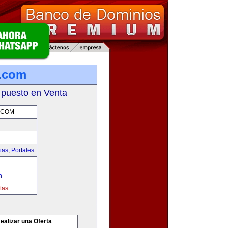
s.com
 puesto en Venta
.COM
ias
,
Portales
m
tas
ealizar una Oferta