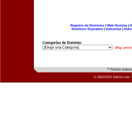
Registro de Dominios
|
Web Hosting
|
D
Dominios Expirados
|
Industrias
|
Indu
Categorías de Dominio:
[Pág. princi
** Precios expre
© 2002/2022 Solo10.com