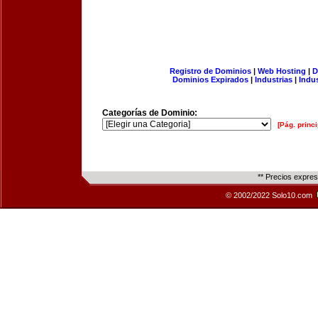
Registro de Dominios
|
Web Hosting
|
D
Dominios Expirados
|
Industrias
|
Indu
Categorías de Dominio:
[Pág. princi
** Precios expre
© 2002/2022 Solo10.com