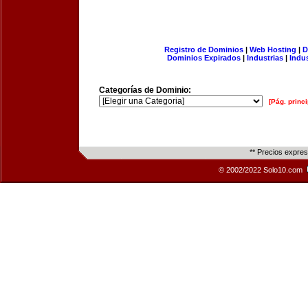
Registro de Dominios
|
Web Hosting
|
D
Dominios Expirados
|
Industrias
|
Indu
Categorías de Dominio:
[Pág. princi
** Precios expre
© 2002/2022 Solo10.com