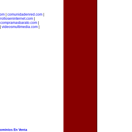
com
|
comunidadenred.com
|
rolloseninternet.com
|
|
compramasbarato.com
|
|
videosmultimedia.com
|
ominios En Venta