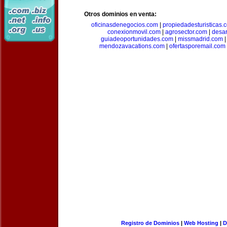
Otros dominios en venta:
oficinasdenegocios.com
|
propiedadesturisticas.
conexionmovil.com
|
agrosector.com
|
desar
guiadeoportunidades.com
|
missmadrid.com
mendozavacations.com
|
ofertasporemail.com
Registro de Dominios
|
Web Hosting
|
D