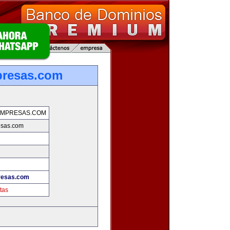
presas.com
EMPRESAS.COM
esas.com
resas.com
tas