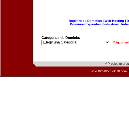
Registro de Dominios
|
Web Hosting
|
D
Dominios Expirados
|
Industrias
|
Indu
Categorías de Dominio:
[Pág. princi
** Precios expre
© 2002/2022 Solo10.com