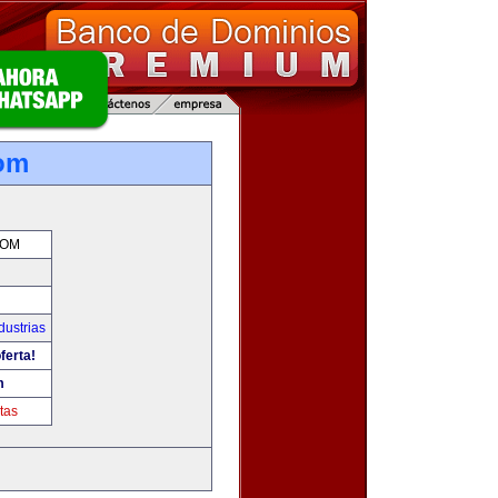
om
COM
dustrias
ferta!
m
tas