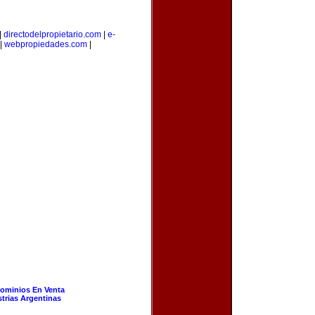
|
directodelpropietario.com
|
e-
|
webpropiedades.com
|
ominios En Venta
strias Argentinas