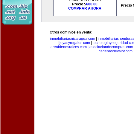
COMPRAR AHORA
Precio $
600.00
Precio 
COMPRAR AHORA
Otros dominios en venta:
inmobiliariasnicaragua.com
|
inmobiliariashondura
|
joyasyregalos.com
|
tecnologiayseguridad.co
areabienesraices.com
|
asociaciondecompras.com
cadenasdevalor.com