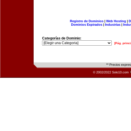
Registro de Dominios
|
Web Hosting
|
D
Dominios Expirados
|
Industrias
|
Indu
Categorías de Dominio:
[Pág. princi
** Precios expre
© 2002/2022 Solo10.com