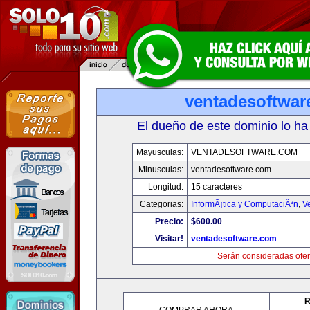
ventadesoftwar
El dueño de este dominio lo ha
Mayusculas:
VENTADESOFTWARE.COM
Minusculas:
ventadesoftware.com
Longitud:
15 caracteres
Categorias:
InformÃ¡tica y ComputaciÃ³n
,
V
Precio:
$600.00
Visitar!
ventadesoftware.com
Serán consideradas ofer
R