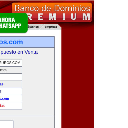
ros.com
 puesto en Venta
GUROS.COM
.com
as
!
s.com
tas