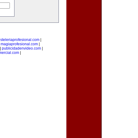
steleriaprofesional.com
|
|
magiaprofesional.com
|
|
publicidadenvideo.com
|
mercial.com
|