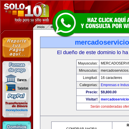
mercadoservici
El dueño de este dominio lo ha
Mayusculas:
MERCADOSERVI
Minusculas:
mercadoservicios
Longitud:
16 caracteres
Categorias:
Empresas e Indust
Precio:
$9,800.00
Visitar!
mercadoservici
Serán consideradas ofer
R