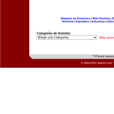
Registro de Dominios
|
Web Hosting
|
D
Dominios Expirados
|
Industrias
|
Indu
Categorías de Dominio:
[Pág. princi
** Precios expre
© 2002/2022 Solo10.com