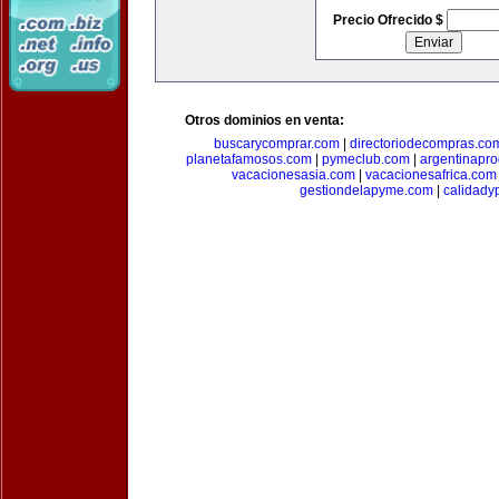
Precio Ofrecido $
Otros dominios en venta:
buscarycomprar.com
|
directoriodecompras.co
planetafamosos.com
|
pymeclub.com
|
argentinapro
vacacionesasia.com
|
vacacionesafrica.com
gestiondelapyme.com
|
calidady