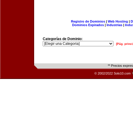
Registro de Dominios
|
Web Hosting
|
D
Dominios Expirados
|
Industrias
|
Indu
Categorías de Dominio:
[Pág. princi
** Precios expre
© 2002/2022 Solo10.com