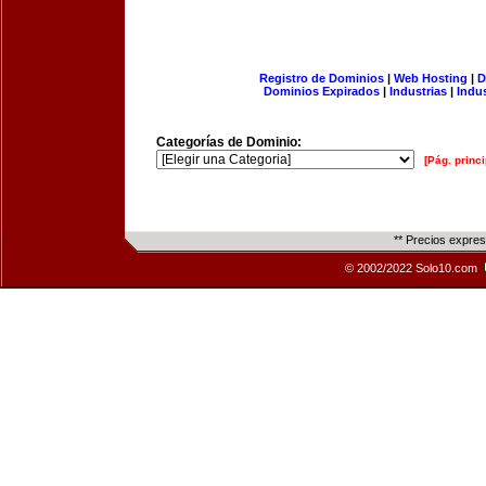
Registro de Dominios
|
Web Hosting
|
D
Dominios Expirados
|
Industrias
|
Indu
Categorías de Dominio:
[Pág. princi
** Precios expre
© 2002/2022 Solo10.com