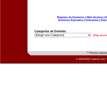
Registro de Dominios
|
Web Hosting
|
D
Dominios Expirados
|
Industrias
|
Indu
Categorías de Dominio:
[Pág. princi
** Precios expre
© 2002/2022 Solo10.com