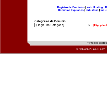
Registro de Dominios
|
Web Hosting
|
D
Dominios Expirados
|
Industrias
|
Indu
Categorías de Dominio:
[Pág. princi
** Precios expre
© 2002/2022 Solo10.com