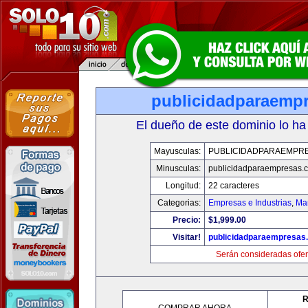
publicidadparaemp
El dueño de este dominio lo ha
Mayusculas:
PUBLICIDADPARAEMPR
Minusculas:
publicidadparaempresas.
Longitud:
22 caracteres
Categorias:
Empresas e Industrias
,
Mar
Precio:
$1,999.00
Visitar!
publicidadparaempresas
Serán consideradas ofer
R