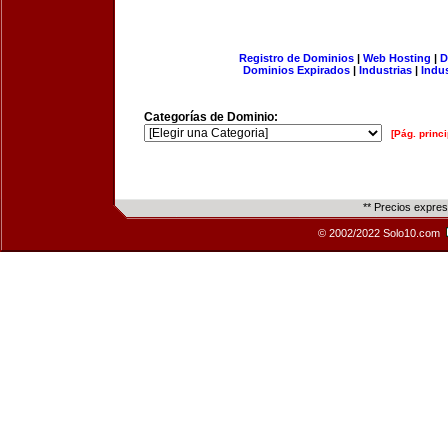
Registro de Dominios
|
Web Hosting
|
D
Dominios Expirados
|
Industrias
|
Indu
Categorías de Dominio:
[Pág. princi
** Precios expre
© 2002/2022 Solo10.com