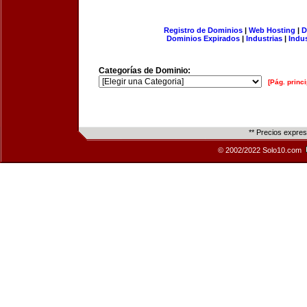
Registro de Dominios
|
Web Hosting
|
D
Dominios Expirados
|
Industrias
|
Indu
Categorías de Dominio:
[Pág. princi
** Precios expre
© 2002/2022 Solo10.com