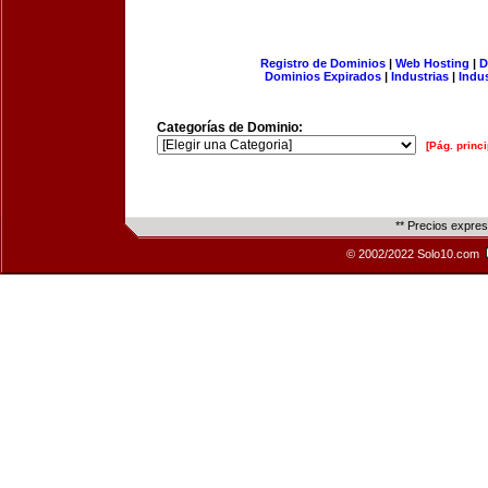
Registro de Dominios
|
Web Hosting
|
D
Dominios Expirados
|
Industrias
|
Indu
Categorías de Dominio:
[Pág. princi
** Precios expre
© 2002/2022 Solo10.com