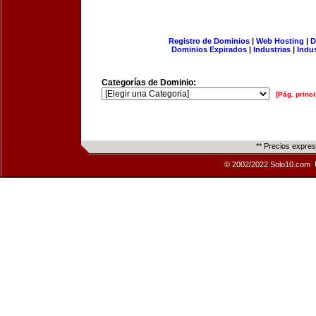
Registro de Dominios
|
Web Hosting
|
D
Dominios Expirados
|
Industrias
|
Indu
Categorías de Dominio:
[Pág. princi
** Precios expre
© 2002/2022 Solo10.com