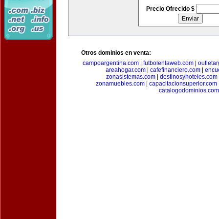
Precio Ofrecido $
Otros dominios en venta:
campoargentina.com
|
futbolenlaweb.com
|
outleta
areahogar.com
|
cafefinanciero.com
|
encu
zonasistemas.com
|
destinosyhoteles.com
zonamuebles.com
|
capacitacionsuperior.com
catalogodominios.com