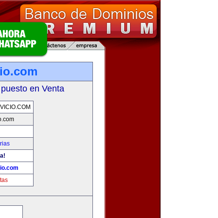
io.com
 puesto en Venta
VICIO.COM
o.com
rias
a!
io.com
tas