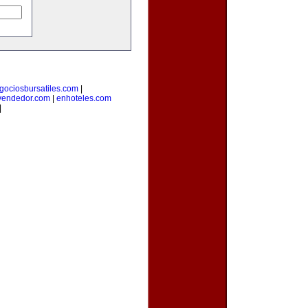
gociosbursatiles.com
|
vendedor.com
|
enhoteles.com
|