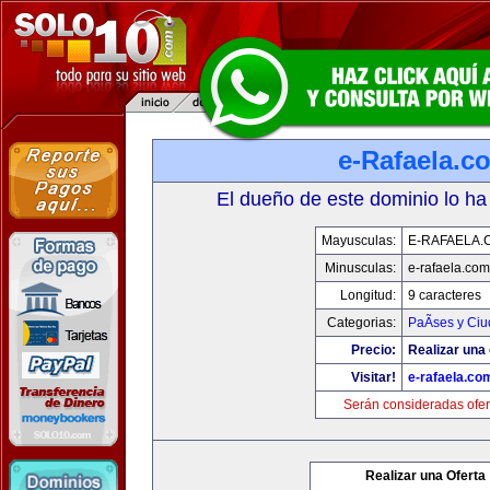
e-Rafaela.c
El dueño de este dominio lo ha
Mayusculas:
E-RAFAELA.
Minusculas:
e-rafaela.com
Longitud:
9 caracteres
Categorias:
PaÃ­ses y Ci
Precio:
Realizar una 
Visitar!
e-rafaela.co
Serán consideradas ofer
Realizar una Oferta