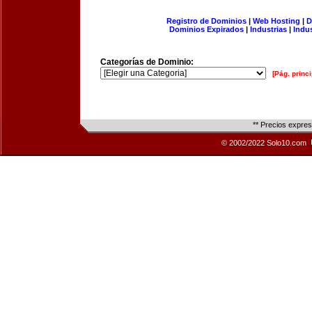
Registro de Dominios
|
Web Hosting
|
D
Dominios Expirados
|
Industrias
|
Indu
Categorías de Dominio:
[Pág. princi
** Precios expre
© 2002/2022 Solo10.com