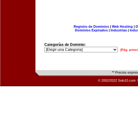
Registro de Dominios
|
Web Hosting
|
D
Dominios Expirados
|
Industrias
|
Indu
Categorías de Dominio:
[Pág. princi
** Precios expre
© 2002/2022 Solo10.com