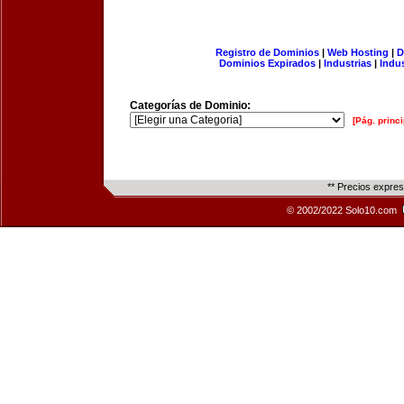
Registro de Dominios
|
Web Hosting
|
D
Dominios Expirados
|
Industrias
|
Indu
Categorías de Dominio:
[Pág. princi
** Precios expre
© 2002/2022 Solo10.com