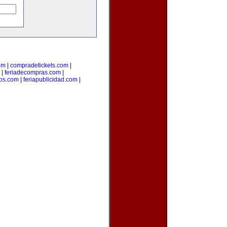
om
|
compradetickets.com
|
|
feriadecompras.com
|
ios.com
|
feriapublicidad.com
|