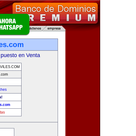
les.com
 puesto en Venta
VILES.COM
s.com
ches
a!
es.com
tas