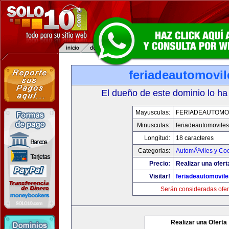
feriadeautomovi
El dueño de este dominio lo ha
Mayusculas:
FERIADEAUTOMO
Minusculas:
feriadeautomovile
Longitud:
18 caracteres
Categorias:
AutomÃ³viles y Co
Precio:
Realizar una ofert
Visitar!
feriadeautomovil
Serán consideradas ofer
Realizar una Oferta