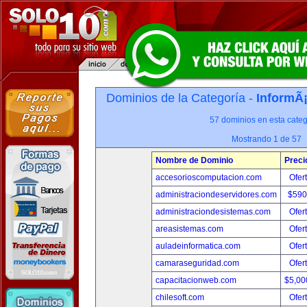
Dominios de la Categoría -
InformÃ¡
57 dominios en esta categ
Mostrando 1 de 57
Nombre de Dominio
Preci
accesorioscomputacion.com
Ofer
administraciondeservidores.com
$590
administraciondesistemas.com
Ofer
areasistemas.com
Ofer
auladeinformatica.com
Ofer
camaraseguridad.com
Ofer
capacitacionweb.com
$5,00
chilesoft.com
Ofer