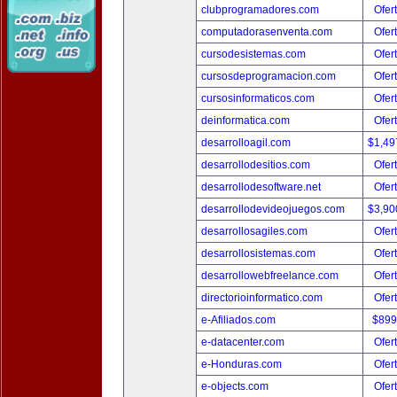
clubprogramadores.com
Ofer
computadorasenventa.com
Ofer
cursodesistemas.com
Ofer
cursosdeprogramacion.com
Ofer
cursosinformaticos.com
Ofer
deinformatica.com
Ofer
desarrolloagil.com
$1,49
desarrollodesitios.com
Ofer
desarrollodesoftware.net
Ofer
desarrollodevideojuegos.com
$3,90
desarrollosagiles.com
Ofer
desarrollosistemas.com
Ofer
desarrollowebfreelance.com
Ofer
directorioinformatico.com
Ofer
e-Afiliados.com
$899
e-datacenter.com
Ofer
e-Honduras.com
Ofer
e-objects.com
Ofer