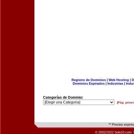
Registro de Dominios
|
Web Hosting
|
D
Dominios Expirados
|
Industrias
|
Indu
Categorías de Dominio:
[Pág. princi
** Precios expre
© 2002/2022 Solo10.com