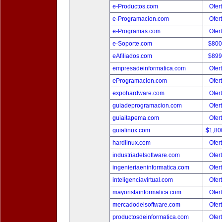
e-Productos.com
Ofer
e-Programacion.com
Ofer
e-Programas.com
Ofer
e-Soporte.com
$800
eAfiliados.com
$899
empresadeinformatica.com
Ofer
eProgramacion.com
Ofer
expohardware.com
Ofer
guiadeprogramacion.com
Ofer
guiaitapema.com
Ofer
guialinux.com
$1,80
hardlinux.com
Ofer
industriadelsoftware.com
Ofer
ingenieriaeninformatica.com
Ofer
inteligenciavirtual.com
Ofer
mayoristainformatica.com
Ofer
mercadodelsoftware.com
Ofer
productosdeinformatica.com
Ofer