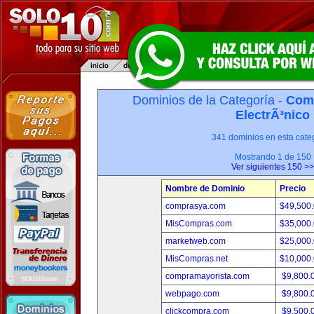
Dominios de la Categoría -
Com
ElectrÃ³nico
341 dominios en esta categ
Mostrando 1 de 150
Ver siguientes 150 >>
Nombre de Dominio
Precio
comprasya.com
$49,500
MisCompras.com
$35,000
marketweb.com
$25,000
MisCompras.net
$10,000
compramayorista.com
$9,800.
webpago.com
$9,800.
clickcompra.com
$9,500.