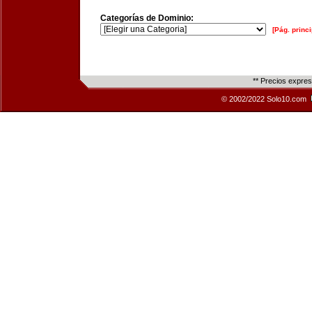
Categorías de Dominio:
[Pág. princi
** Precios expre
© 2002/2022 Solo10.com