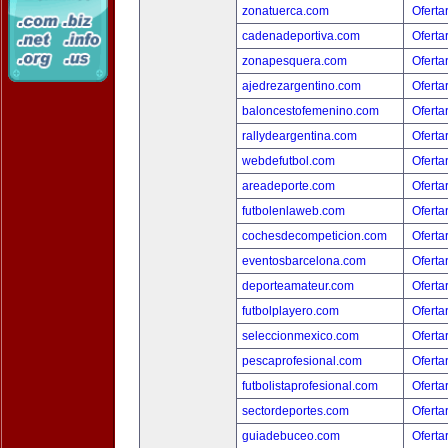
zonatuerca.com
Oferta
cadenadeportiva.com
Oferta
zonapesquera.com
Oferta
ajedrezargentino.com
Oferta
baloncestofemenino.com
Oferta
rallydeargentina.com
Oferta
webdefutbol.com
Oferta
areadeporte.com
Oferta
futbolenlaweb.com
Oferta
cochesdecompeticion.com
Oferta
eventosbarcelona.com
Oferta
deporteamateur.com
Oferta
futbolplayero.com
Oferta
seleccionmexico.com
Oferta
pescaprofesional.com
Oferta
futbolistaprofesional.com
Oferta
sectordeportes.com
Oferta
guiadebuceo.com
Oferta