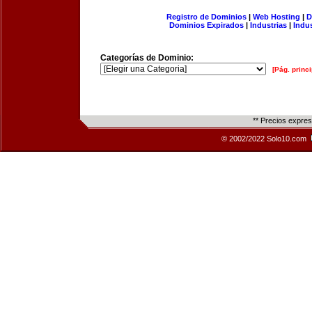
Registro de Dominios
|
Web Hosting
|
D
Dominios Expirados
|
Industrias
|
Indu
Categorías de Dominio:
[Pág. princi
** Precios expre
© 2002/2022 Solo10.com