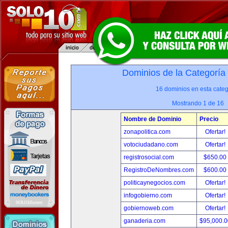
Dominios de la Categoría
16 dominios en esta categ
Mostrando 1 de 16
Nombre de Dominio
Precio
zonapolitica.com
Ofertar!
votociudadano.com
Ofertar!
registrosocial.com
$650.00
RegistroDeNombres.com
$600.00
politicaynegocios.com
Ofertar!
infogobierno.com
Ofertar!
gobiernoweb.com
Ofertar!
ganaderia.com
$95,000.