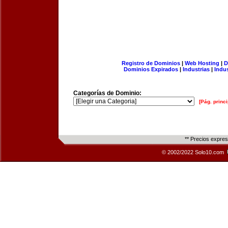
Registro de Dominios
|
Web Hosting
|
D
Dominios Expirados
|
Industrias
|
Indu
Categorías de Dominio:
[Pág. princi
** Precios expre
© 2002/2022 Solo10.com