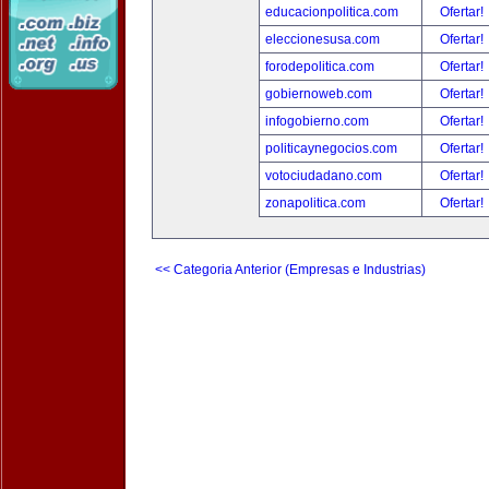
educacionpolitica.com
Ofertar!
eleccionesusa.com
Ofertar!
forodepolitica.com
Ofertar!
gobiernoweb.com
Ofertar!
infogobierno.com
Ofertar!
politicaynegocios.com
Ofertar!
votociudadano.com
Ofertar!
zonapolitica.com
Ofertar!
<< Categoria Anterior (Empresas e Industrias)