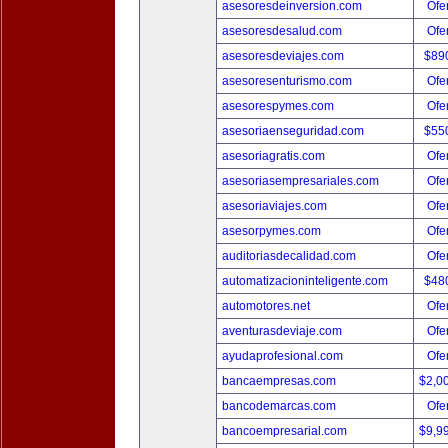
asesoresdeinversion.com
Ofer
asesoresdesalud.com
Ofer
asesoresdeviajes.com
$89
asesoresenturismo.com
Ofer
asesorespymes.com
Ofer
asesoriaenseguridad.com
$55
asesoriagratis.com
Ofer
asesoriasempresariales.com
Ofer
asesoriaviajes.com
Ofer
asesorpymes.com
Ofer
auditoriasdecalidad.com
Ofer
automatizacioninteligente.com
$48
automotores.net
Ofer
aventurasdeviaje.com
Ofer
ayudaprofesional.com
Ofer
bancaempresas.com
$2,0
bancodemarcas.com
Ofer
bancoempresarial.com
$9,9