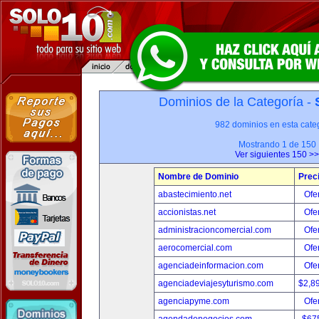
Dominios de la Categoría -
982 dominios en esta categ
Mostrando 1 de 150
Ver siguientes 150 >>
Nombre de Dominio
Prec
abastecimiento.net
Ofer
accionistas.net
Ofer
administracioncomercial.com
Ofer
aerocomercial.com
Ofer
agenciadeinformacion.com
Ofer
agenciadeviajesyturismo.com
$2,8
agenciapyme.com
Ofer