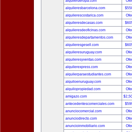
alquilerderopa.com
Ofer
alquileresbarcelona.com
$55
alquilerescostarica.com
Ofer
alquileresdecasas.com
$60
alquileresdeoficinas.com
Ofer
alquileresdepartamentos.com
Ofer
alquileresgesell.com
$60
alquileresuruguay.com
Ofer
alquileresyventas.com
Ofer
alquilerexpress.com
Ofer
alquilerparaestudiantes.com
Ofer
alquiloenuruguay.com
Ofer
alquilopropiedad.com
Ofer
amigazo.com
$2,5
antecedentescomerciales.com
$59
anunciocomercial.com
Ofer
anunciodirecto.com
Ofer
anuncioinmobiliario.com
Ofer