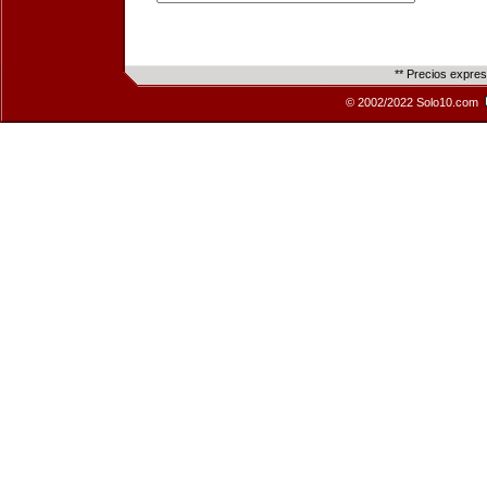
** Precios expre
© 2002/2022 Solo10.com